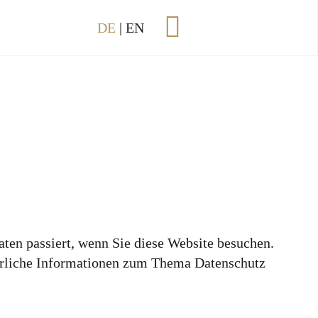
DE
|
EN
Toggle
Navigation
zur Startseite
Impressum
Datenschutz
ten passiert, wenn Sie diese Website besuchen.
ührliche Informationen zum Thema Datenschutz